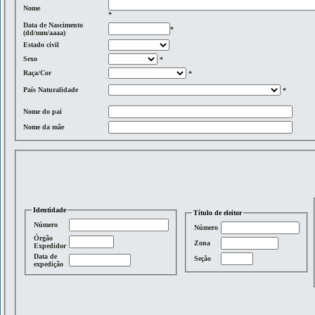
Nome
*
Data de Nascimento
*
(dd/mm/aaaa)
Estado civil
Sexo
*
Raça/Cor
*
País Naturalidade
*
Nome do pai
Nome da mãe
Identidade
Título de eleitor
Número
Número
Órgão
Zona
Expedidor
Data de
Seção
expedição