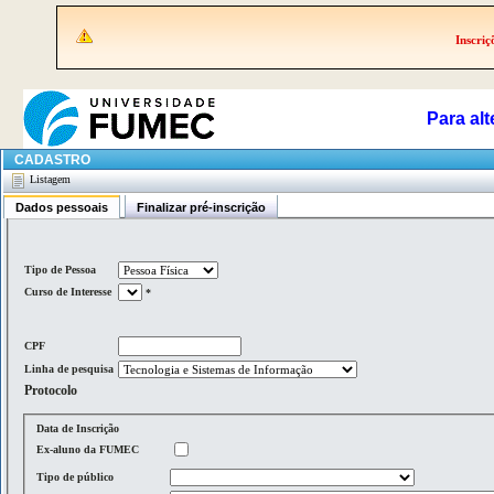
Inscriç
Para alt
CADASTRO
Listagem
Dados pessoais
Finalizar pré-inscrição
Tipo de Pessoa
Curso de Interesse
*
CPF
Linha de pesquisa
Protocolo
Data de Inscrição
Ex-aluno da FUMEC
Tipo de público